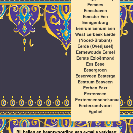
Eemnes
Eemshaven
Eemster Een
Eenigenburg
Eenrum Eenum Een
West Eerbeek Eerde
(Noord-Brabant)
Eerde (Overijssel)
Eernewoude Eersel
Eerste Exloërmond
Ees Eese
Eesergroen
Eeserveen Eesterga
Eestrum Eesveen
Eethen Eext
Eexterveen
Eexterveenschekanaal
Eexterzandvoort
Egchel
Bij bellen en beantwoording van e-mails verklaart