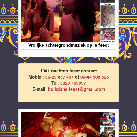
Vrolijke achtergrondmuziek op je feest
1001 nachten feest contact
Mobiel:
06-29 457 407
of
06-44 508 525
Tel:
0320 769037
E-mail:
buikdans.feest@gmail.com