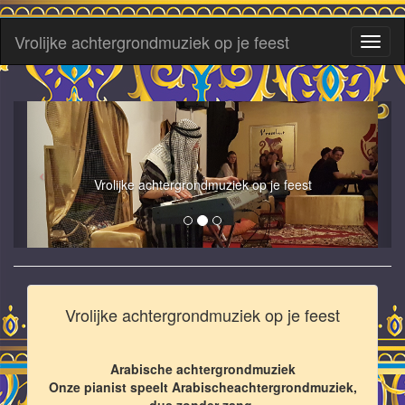
Vrolijke achtergrondmuziek op je feest
Toggl
naviga
Vrolijke achtergrondmuziek op je feest
Vrolijke achtergrondmuziek op je feest
Arabische achtergrondmuziek
Onze pianist speelt Arabischeachtergrondmuziek,
dus zonder zang.