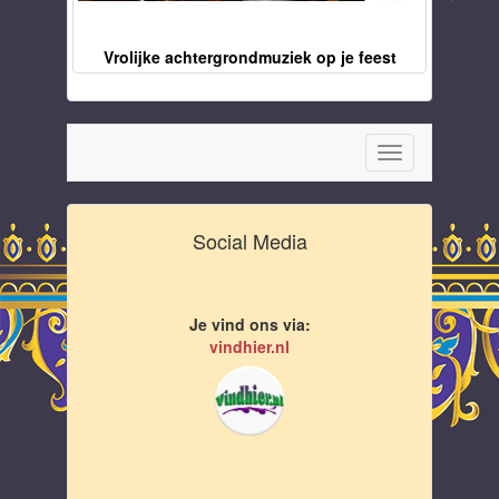
Vrolijke achtergrondmuziek op je feest
Toggle
navigation
Social Media
Je vind ons via:
vindhier.nl