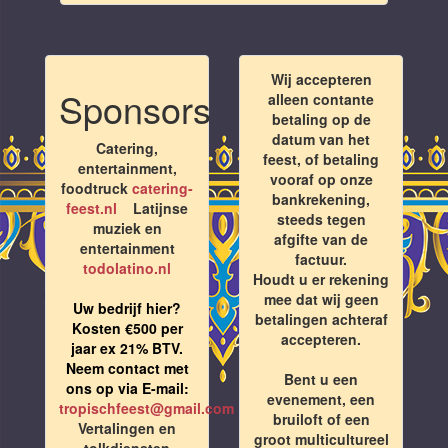
Wij accepteren
Sponsors
alleen contante
betaling op de
datum van het
Catering,
feest, of betaling
entertainment,
vooraf op onze
foodtruck
catering-
bankrekening,
feest.nl
Latijnse
steeds tegen
muziek en
afgifte van de
entertainment
factuur.
todolatino.nl
Houdt u er rekening
mee dat wij geen
Uw bedrijf hier?
betalingen achteraf
Kosten €500 per
accepteren.
jaar ex 21% BTV.
Neem contact met
Bent u een
ons op via E-mail:
evenement, een
tropischfeest@gmail.com
bruiloft of een
Vertalingen en
groot multicultureel
tolkdiensten