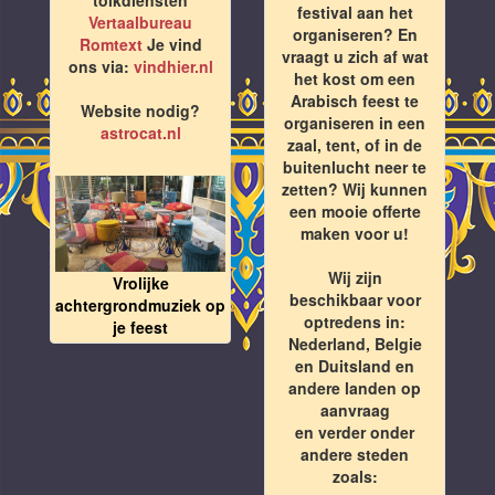
festival aan het
Vertaalbureau
organiseren? En
Romtext
Je vind
vraagt u zich af wat
ons via:
vindhier.nl
het kost om een
Arabisch feest te
Website nodig?
organiseren in een
astrocat.nl
zaal, tent, of in de
buitenlucht neer te
zetten? Wij kunnen
een mooie offerte
maken voor u!
Wij zijn
Vrolijke
beschikbaar voor
achtergrondmuziek op
optredens in:
je feest
Nederland, Belgie
en Duitsland en
andere landen op
aanvraag
en verder onder
andere steden
zoals: