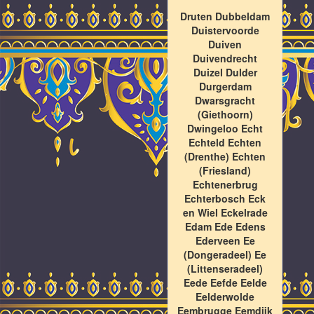
Druten Dubbeldam
Duistervoorde
Duiven
Duivendrecht
Duizel Dulder
Durgerdam
Dwarsgracht
(Giethoorn)
Dwingeloo Echt
Echteld Echten
(Drenthe) Echten
(Friesland)
Echtenerbrug
Echterbosch Eck
en Wiel Eckelrade
Edam Ede Edens
Ederveen Ee
(Dongeradeel) Ee
(Littenseradeel)
Eede Eefde Eelde
Eelderwolde
Eembrugge Eemdijk