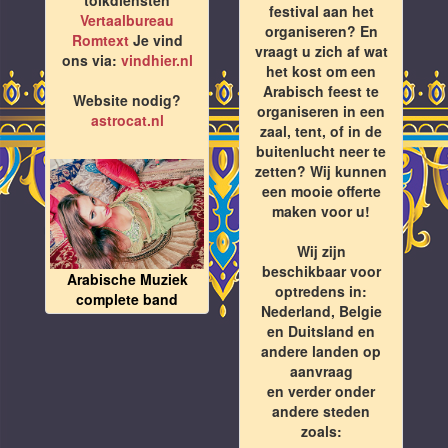
festival aan het
Vertaalbureau
organiseren? En
Romtext
Je vind
vraagt u zich af wat
ons via:
vindhier.nl
het kost om een
Arabisch feest te
Website nodig?
organiseren in een
astrocat.nl
zaal, tent, of in de
buitenlucht neer te
zetten? Wij kunnen
een mooie offerte
maken voor u!
Wij zijn
beschikbaar voor
Arabische Muziek
optredens in:
complete band
Nederland, Belgie
en Duitsland en
andere landen op
aanvraag
en verder onder
andere steden
zoals: