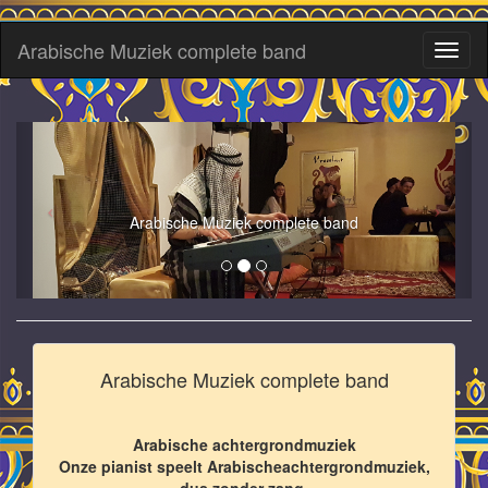
Arabische Muziek complete band
Toggl
naviga
Arabische Muziek complete band
Arabische Muziek complete band
Arabische achtergrondmuziek
Onze pianist speelt Arabischeachtergrondmuziek,
dus zonder zang.