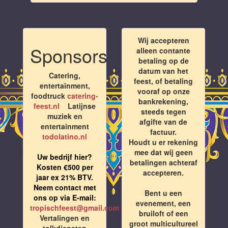
Wij accepteren
Sponsors
alleen contante
betaling op de
datum van het
Catering,
feest, of betaling
entertainment,
vooraf op onze
foodtruck
catering-
bankrekening,
feest.nl
Latijnse
steeds tegen
muziek en
afgifte van de
entertainment
factuur.
todolatino.nl
Houdt u er rekening
mee dat wij geen
Uw bedrijf hier?
betalingen achteraf
Kosten €500 per
accepteren.
jaar ex 21% BTV.
Neem contact met
Bent u een
ons op via E-mail:
evenement, een
tropischfeest@gmail.com
bruiloft of een
Vertalingen en
groot multicultureel
tolkdiensten