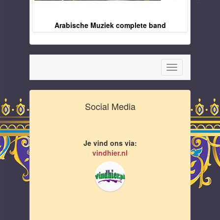
Arabische Muziek complete band
Toggle
navigation
Social Media
Je vind ons via:
vindhier.nl