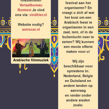
festival aan het
Vertaalbureau
organiseren? En
Romtext
Je vind
vraagt u zich af wat
ons via:
vindhier.nl
het kost om een
Arabisch feest te
Website nodig?
organiseren in een
astrocat.nl
zaal, tent, of in de
buitenlucht neer te
zetten? Wij kunnen
een mooie offerte
maken voor u!
Arabische filmmuziek
Wij zijn
beschikbaar voor
optredens in:
Nederland, Belgie
en Duitsland en
andere landen op
aanvraag
en verder onder
andere steden
zoals: