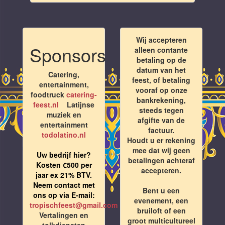
Wij accepteren
Sponsors
alleen contante
betaling op de
datum van het
Catering,
feest, of betaling
entertainment,
vooraf op onze
foodtruck
catering-
bankrekening,
feest.nl
Latijnse
steeds tegen
muziek en
afgifte van de
entertainment
factuur.
todolatino.nl
Houdt u er rekening
mee dat wij geen
Uw bedrijf hier?
betalingen achteraf
Kosten €500 per
accepteren.
jaar ex 21% BTV.
Neem contact met
Bent u een
ons op via E-mail:
evenement, een
tropischfeest@gmail.com
bruiloft of een
Vertalingen en
groot multicultureel
tolkdiensten