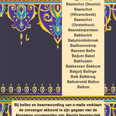
Baarschot (Deurne)
Baarschot
(Hilvarenbeek)
Baarschot
(Oosterhout)
Baarsdorpermeer
Babberich
Babyloniënbroek
Badhoevedorp
Baexem Baflo
Baijum Bakel
Bakhuizen
Bakkeveen Bakkum
Balgoij Balinge
Balk Balkbrug
Balloërveld Balloo
Ballum
Bij bellen en beantwoording van e-mails verklaart
de ontvanger akkoord te zijn gegaan met de
Algemene voorwaarden van Alegria feestmuziek