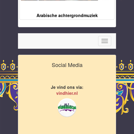
Arabische achtergrondmuziek
Toggle
navigation
Social Media
Je vind ons via:
vindhier.nl