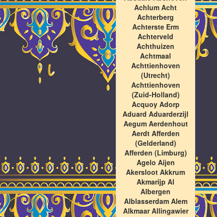
Achlum Acht
Achterberg
Achterste Erm
Achterveld
Achthuizen
Achtmaal
Achttienhoven
(Utrecht)
Achttienhoven
(Zuid-Holland)
Acquoy Adorp
Aduard Aduarderzijl
Aegum Aerdenhout
Aerdt Afferden
(Gelderland)
Afferden (Limburg)
Agelo Aijen
Akersloot Akkrum
Akmarijp Al
Albergen
Alblasserdam Alem
Alkmaar Allingawier