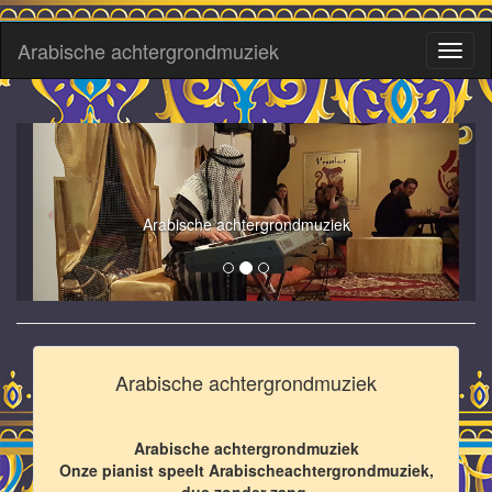
Arabische achtergrondmuziek
Toggl
naviga
Arabische achtergrondmuziek
Arabische achtergrondmuziek
Arabische achtergrondmuziek
Onze pianist speelt Arabischeachtergrondmuziek,
dus zonder zang.