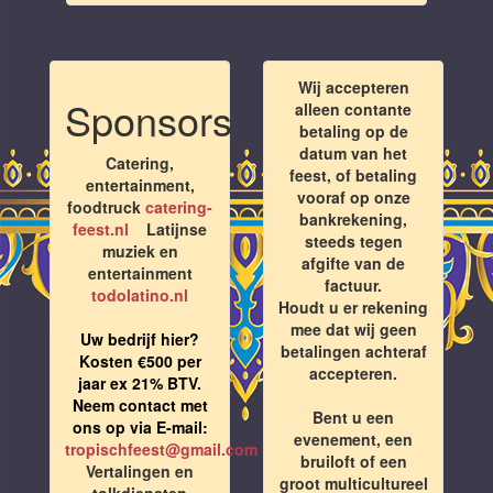
Wij accepteren
Sponsors
alleen contante
betaling op de
datum van het
Catering,
feest, of betaling
entertainment,
vooraf op onze
foodtruck
catering-
bankrekening,
feest.nl
Latijnse
steeds tegen
muziek en
afgifte van de
entertainment
factuur.
todolatino.nl
Houdt u er rekening
mee dat wij geen
Uw bedrijf hier?
betalingen achteraf
Kosten €500 per
accepteren.
jaar ex 21% BTV.
Neem contact met
Bent u een
ons op via E-mail:
evenement, een
tropischfeest@gmail.com
bruiloft of een
Vertalingen en
groot multicultureel
tolkdiensten