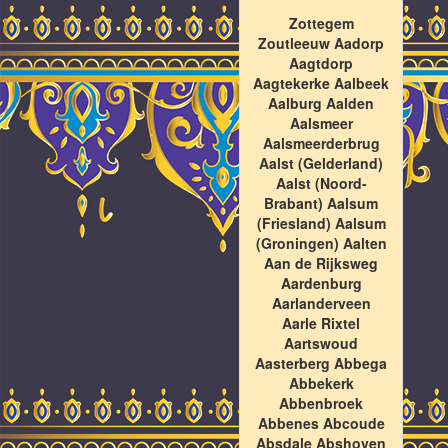
Zottegem
Zoutleeuw Aadorp
Aagtdorp
Aagtekerke Aalbeek
Aalburg Aalden
Aalsmeer
Aalsmeerderbrug
Aalst (Gelderland)
Aalst (Noord-
Brabant) Aalsum
(Friesland) Aalsum
(Groningen) Aalten
Aan de Rijksweg
Aardenburg
Aarlanderveen
Aarle Rixtel
Aartswoud
Aasterberg Abbega
Abbekerk
Abbenbroek
Abbenes Abcoude
Absdale Abshoven