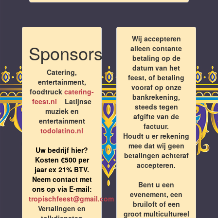
Wij accepteren
Sponsors
alleen contante
betaling op de
datum van het
Catering,
feest, of betaling
entertainment,
vooraf op onze
foodtruck
catering-
bankrekening,
feest.nl
Latijnse
steeds tegen
muziek en
afgifte van de
entertainment
factuur.
todolatino.nl
Houdt u er rekening
mee dat wij geen
Uw bedrijf hier?
betalingen achteraf
Kosten €500 per
accepteren.
jaar ex 21% BTV.
Neem contact met
Bent u een
ons op via E-mail:
evenement, een
tropischfeest@gmail.com
bruiloft of een
Vertalingen en
groot multicultureel
tolkdiensten