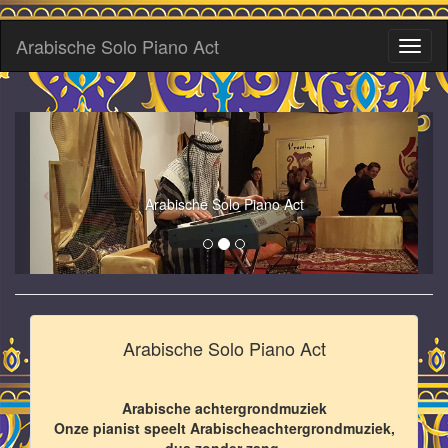
Arabische Solo Piano Act
Toggl
naviga
Arabische Solo Piano Act
Arabische Solo Piano Act
Arabische achtergrondmuziek
Onze pianist speelt Arabischeachtergrondmuziek,
dus zonder zang.