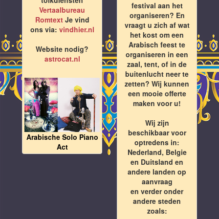
festival aan het
Vertaalbureau
organiseren? En
Romtext
Je vind
vraagt u zich af wat
ons via:
vindhier.nl
het kost om een
Arabisch feest te
Website nodig?
organiseren in een
astrocat.nl
zaal, tent, of in de
buitenlucht neer te
zetten? Wij kunnen
een mooie offerte
maken voor u!
Wij zijn
beschikbaar voor
Arabische Solo Piano
optredens in:
Act
Nederland, Belgie
en Duitsland en
andere landen op
aanvraag
en verder onder
andere steden
zoals: