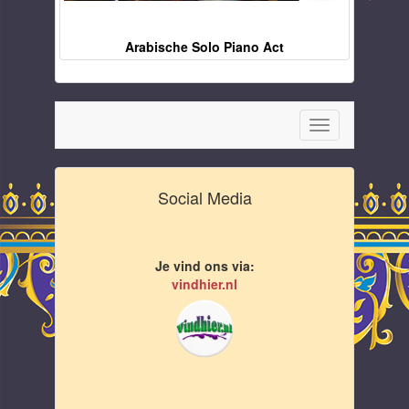
Arabische Solo Piano Act
Toggle
navigation
Social Media
Je vind ons via:
vindhier.nl