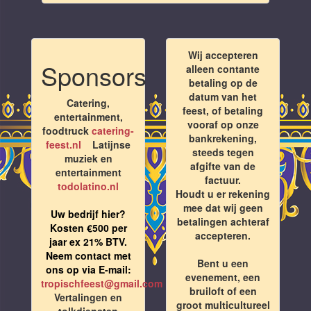
Wij accepteren
Sponsors
alleen contante
betaling op de
datum van het
Catering,
feest, of betaling
entertainment,
vooraf op onze
foodtruck
catering-
bankrekening,
feest.nl
Latijnse
steeds tegen
muziek en
afgifte van de
entertainment
factuur.
todolatino.nl
Houdt u er rekening
mee dat wij geen
Uw bedrijf hier?
betalingen achteraf
Kosten €500 per
accepteren.
jaar ex 21% BTV.
Neem contact met
Bent u een
ons op via E-mail:
evenement, een
tropischfeest@gmail.com
bruiloft of een
Vertalingen en
groot multicultureel
tolkdiensten