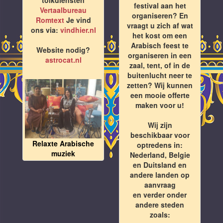
festival aan het
Vertaalbureau
organiseren? En
Romtext
Je vind
vraagt u zich af wat
ons via:
vindhier.nl
het kost om een
Arabisch feest te
Website nodig?
organiseren in een
astrocat.nl
zaal, tent, of in de
buitenlucht neer te
zetten? Wij kunnen
een mooie offerte
maken voor u!
Wij zijn
beschikbaar voor
Relaxte Arabische
optredens in:
muziek
Nederland, Belgie
en Duitsland en
andere landen op
aanvraag
en verder onder
andere steden
zoals: