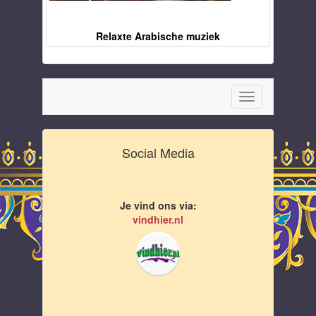
Relaxte Arabische muziek
Toggle
navigation
Social Media
Je vind ons via:
vindhier.nl