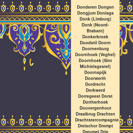
Donderen Dongen
Dongjum Doniaga
Donk (Limburg)
Donk (Noord-
Brabant)
Donkerbroek
Doodstil Doorn
Doornenburg
Doornhoek (Veghel)
Doornhoek (Sint
Michielsgestel)
Doornspijk
Doorwerth
Dordrecht
Dorkwerd
Dorregeest Dorst
Dortherhoek
Douvergenhout
Draaibrug Drachten
Drachtstercompagnie
Dreischor Drempt
Dreumel Drie