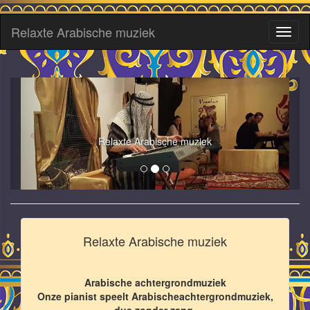
Relaxte Arabische muziek
Toggl
naviga
Relaxte Arabische muziek
Relaxte Arabische muziek
Arabische achtergrondmuziek
Onze pianist speelt Arabischeachtergrondmuziek,
dus zonder zang.