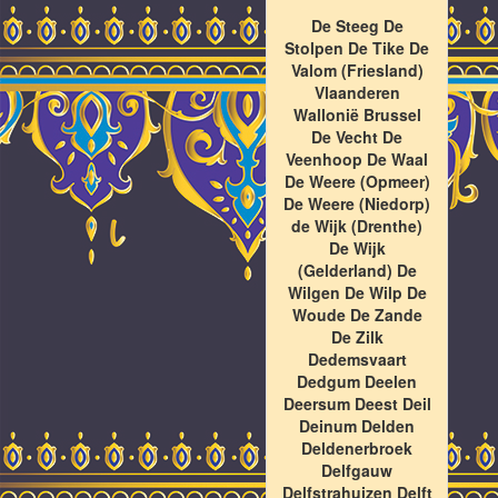
De Steeg De
Stolpen De Tike De
Valom (Friesland)
Vlaanderen
Wallonië Brussel
De Vecht De
Veenhoop De Waal
De Weere (Opmeer)
De Weere (Niedorp)
de Wijk (Drenthe)
De Wijk
(Gelderland) De
Wilgen De Wilp De
Woude De Zande
De Zilk
Dedemsvaart
Dedgum Deelen
Deersum Deest Deil
Deinum Delden
Deldenerbroek
Delfgauw
Delfstrahuizen Delft