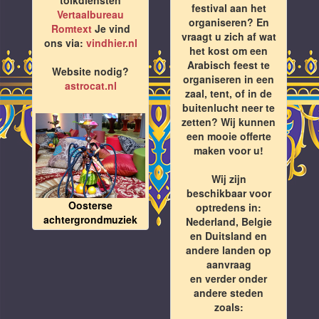
festival aan het
Vertaalbureau
organiseren? En
Romtext
Je vind
vraagt u zich af wat
ons via:
vindhier.nl
het kost om een
Arabisch feest te
Website nodig?
organiseren in een
astrocat.nl
zaal, tent, of in de
buitenlucht neer te
zetten? Wij kunnen
een mooie offerte
maken voor u!
Wij zijn
beschikbaar voor
Oosterse
optredens in:
achtergrondmuziek
Nederland, Belgie
en Duitsland en
andere landen op
aanvraag
en verder onder
andere steden
zoals: