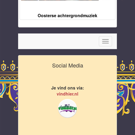
Oosterse achtergrondmuziek
Toggle
navigation
Social Media
Je vind ons via:
vindhier.nl