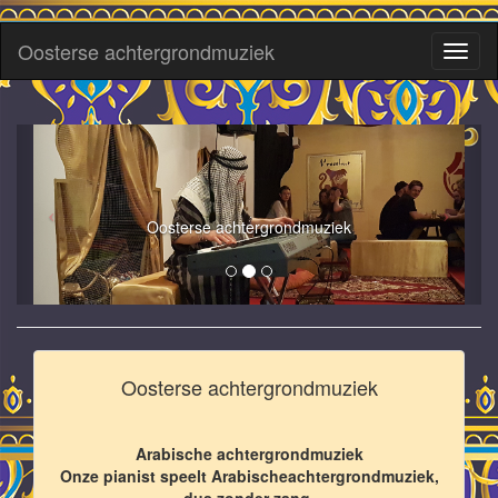
Oosterse achtergrondmuziek
Toggl
naviga
Oosterse achtergrondmuziek
Oosterse achtergrondmuziek
Arabische achtergrondmuziek
Onze pianist speelt Arabischeachtergrondmuziek,
dus zonder zang.