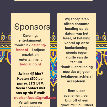
Wij accepteren
Sponsors
alleen contante
betaling op de
datum van het
Catering,
feest, of betaling
entertainment,
vooraf op onze
foodtruck
catering-
bankrekening,
feest.nl
Latijnse
steeds tegen
muziek en
afgifte van de
entertainment
factuur.
todolatino.nl
Houdt u er rekening
mee dat wij geen
Uw bedrijf hier?
betalingen achteraf
Kosten €500 per
accepteren.
jaar ex 21% BTV.
Neem contact met
Bent u een
ons op via E-mail:
evenement, een
tropischfeest@gmail.com
bruiloft of een
Vertalingen en
groot multicultureel
tolkdiensten