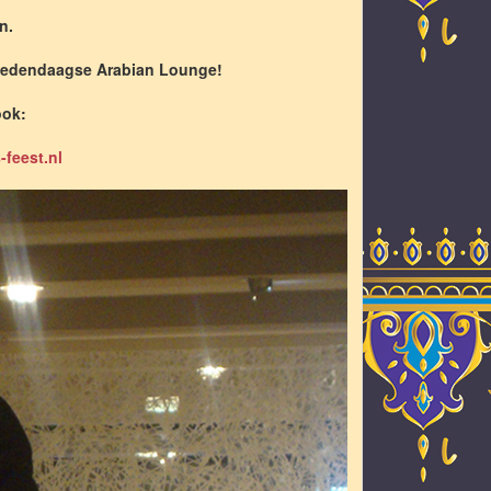
n.
e hedendaagse Arabian Lounge!
ook:
feest.nl