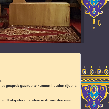
g.
 het gesprek gaande te kunnen houden tijdens
er, fluitspeler of andere instrumenten naar